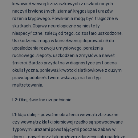
krwawień wewnątrzczaszkowych z uszkodzonych
naczyń krwionośnych, złamań kręgosłupa i urazów
rdzenia kręgowego. Powikłania mogą być tragiczne w
skutkach. Objawy neurologiczne są niestety
niespecyficzne: zależą od tego, co zostało uszkodzone.
Uszkodzenia mogą w konsekwencji doprowadzić do
upośledzenia rozwoju umysłowego, porażenia
ruchowego, ślepoty, uszkodzenia zmysłów, a nawet
śmierci. Bardzo przydatna w diagnostyce jest ocena
okulistyczna, ponieważ krwotoki siatkówkowe z dużym
prawdopodobieństwem wskazują na ten typ
maltretowania.
L2: Okej, świetne uzupełnienie.
L1: Idąc dalej – poważne obrażenia wewnątrzbrzuszne
czy wewnątrz klatki piersiowej rzadko są spowodowane
typowymi urazami powstającymi podczas zabaw w
domu – nawet przy tak groźnym zdarzeniu jak upadek ze