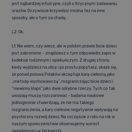
jest najbardziej intuicyjne, czyli o fizycznym zadawaniu
urazów. Oczywiście krzywdzić można też na inne
sposoby, ale o tym za chwilę…
L2: Ok.
L1: Nie wiem, czy wiesz, ale w polskim prawie bicie dzieci
jest zabronione – znajdziesz o tym odpowiedni zapis w
kodeksie rodzinnym i opiekuńczym. Z drugiej strony,
kiedy wyjdziesz na ulicę i po prostu popytasz, okaże się,
że ponad połowa Polaków akceptuje karę cielesną jako
„metodę wychowawczą", rozgraniczając bicie dzieci i
“niewinny klaps" jako dwie odrębne rzeczy. Tych co tak
uważają muszę rozczarować - badania naukowe
jednogłośnie stwierdzają, że nie ma takiego
rozgraniczenia, a kary cielesne negatywnie wpływają na
psychiczny rozwój dzieci. Na szczęście z roku na rok w
naszym społeczeństwie obserwujemy wzrost
świadomości w tej kwestii.