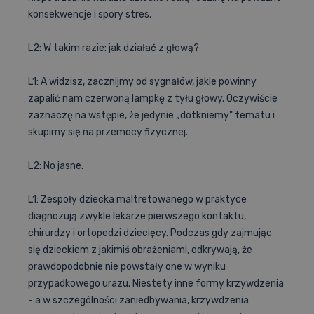
konsekwencje i spory stres.
L2: W takim razie: jak działać z głową?
L1: A widzisz, zacznijmy od sygnałów, jakie powinny
zapalić nam czerwoną lampkę z tyłu głowy. Oczywiście
zaznaczę na wstępie, że jedynie „dotkniemy" tematu i
skupimy się na przemocy fizycznej.
L2: No jasne.
L1: Zespoły dziecka maltretowanego w praktyce
diagnozują zwykle lekarze pierwszego kontaktu,
chirurdzy i ortopedzi dziecięcy. Podczas gdy zajmując
się dzieckiem z jakimiś obrażeniami, odkrywają, że
prawdopodobnie nie powstały one w wyniku
przypadkowego urazu. Niestety inne formy krzywdzenia
- a w szczególności zaniedbywania, krzywdzenia