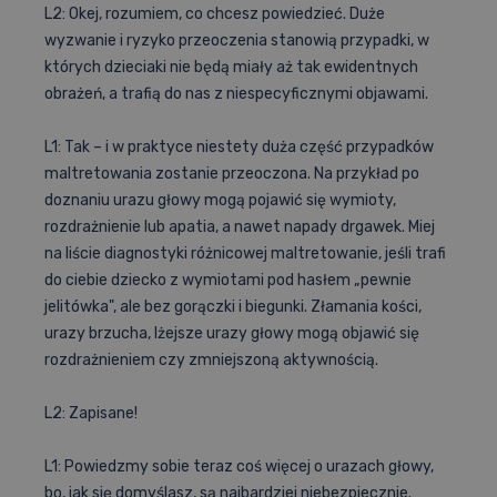
L2: Okej, rozumiem, co chcesz powiedzieć. Duże
wyzwanie i ryzyko przeoczenia stanowią przypadki, w
których dzieciaki nie będą miały aż tak ewidentnych
obrażeń, a trafią do nas z niespecyficznymi objawami.
L1: Tak – i w praktyce niestety duża część przypadków
maltretowania zostanie przeoczona. Na przykład po
doznaniu urazu głowy mogą pojawić się wymioty,
rozdrażnienie lub apatia, a nawet napady drgawek. Miej
na liście diagnostyki różnicowej maltretowanie, jeśli trafi
do ciebie dziecko z wymiotami pod hasłem „pewnie
jelitówka", ale bez gorączki i biegunki. Złamania kości,
urazy brzucha, lżejsze urazy głowy mogą objawić się
rozdrażnieniem czy zmniejszoną aktywnością.
L2: Zapisane!
L1: Powiedzmy sobie teraz coś więcej o urazach głowy,
bo, jak się domyślasz, są najbardziej niebezpiecznie.