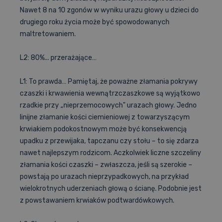
Nawet 8 na 10 zgonów w wyniku urazu głowy u dzieci do
drugiego roku życia może być spowodowanych
maltretowaniem.
L2: 80%... przerażające…
L1: To prawda… Pamiętaj, że poważne złamania pokrywy
czaszki i krwawienia wewnątrzczaszkowe są wyjątkowo
rzadkie przy „nieprzemocowych" urazach głowy. Jedno
linijne złamanie kości ciemieniowej z towarzyszącym
krwiakiem podokostnowym może być konsekwencją
upadku z przewijaka, tapczanu czy stołu – to się zdarza
nawet najlepszym rodzicom. Aczkolwiek liczne szczeliny
złamania kości czaszki – zwłaszcza, jeśli są szerokie –
powstają po urazach nieprzypadkowych, na przykład
wielokrotnych uderzeniach głową o ścianę. Podobnie jest
z powstawaniem krwiaków podtwardówkowych.