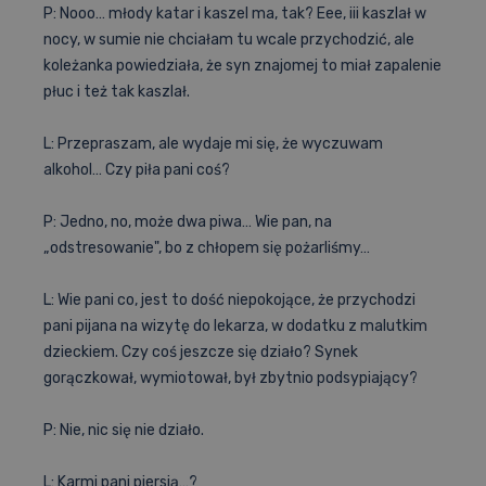
P: Nooo… młody katar i kaszel ma, tak? Eee, iii kaszlał w
nocy, w sumie nie chciałam tu wcale przychodzić, ale
koleżanka powiedziała, że syn znajomej to miał zapalenie
płuc i też tak kaszlał.
L: Przepraszam, ale wydaje mi się, że wyczuwam
alkohol… Czy piła pani coś?
P: Jedno, no, może dwa piwa… Wie pan, na
„odstresowanie", bo z chłopem się pożarliśmy…
L: Wie pani co, jest to dość niepokojące, że przychodzi
pani pijana na wizytę do lekarza, w dodatku z malutkim
dzieckiem. Czy coś jeszcze się działo? Synek
gorączkował, wymiotował, był zbytnio podsypiający?
P: Nie, nic się nie działo.
L: Karmi pani piersią…?