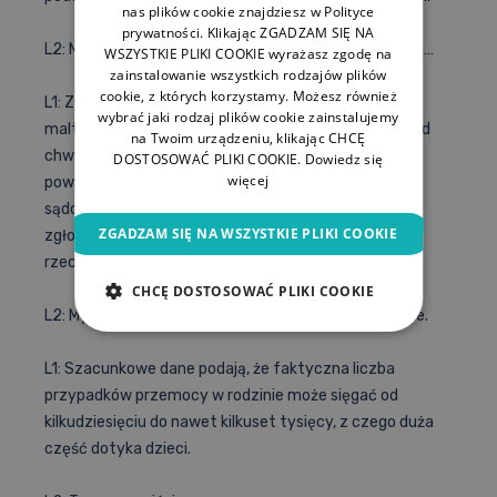
nas plików cookie znajdziesz w Polityce
prywatności. Klikając ZGADZAM SIĘ NA
L2: Masz na myśli przeniesiony zespół Münchhausena…
WSZYSTKIE PLIKI COOKIE wyrażasz zgodę na
zainstalowanie wszystkich rodzajów plików
cookie, z których korzystamy. Możesz również
L1: Zgadza się. Co jeszcze ważne! Te formy
wybrać jaki rodzaj plików cookie zainstalujemy
maltretowania dzieci, o których powiedzieliśmy przed
na Twoim urządzeniu, klikając CHCĘ
chwilą, nie wykluczają się, a nierzadko są ze sobą
DOSTOSOWAĆ PLIKI COOKIE.
Dowiedz się
więcej
powiązane. Przejdźmy teraz do liczb… Statystyki
sądowe rejestrują rocznie w Polsce zaledwie kilkaset
ZGADZAM SIĘ NA WSZYSTKIE PLIKI COOKIE
zgłoszeń znęcania się nad dziećmi. Myślisz, że to
rzeczywiste liczby?
CHCĘ DOSTOSOWAĆ PLIKI COOKIE
L2: Myślę, że w rzeczywistości liczby są dużo większe.
L1: Szacunkowe dane podają, że faktyczna liczba
przypadków przemocy w rodzinie może sięgać od
kilkudziesięciu do nawet kilkuset tysięcy, z czego duża
część dotyka dzieci.