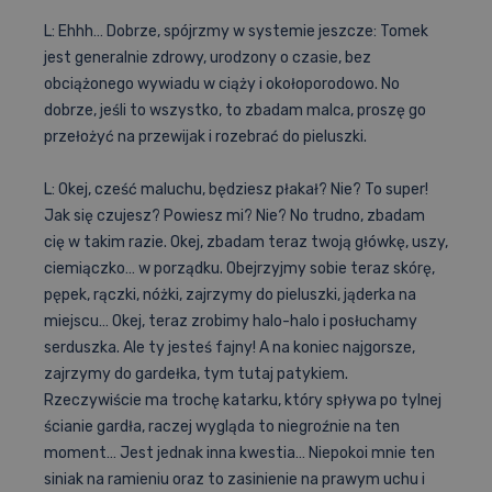
L: Ehhh… Dobrze, spójrzmy w systemie jeszcze: Tomek
jest generalnie zdrowy, urodzony o czasie, bez
obciążonego wywiadu w ciąży i okołoporodowo. No
dobrze, jeśli to wszystko, to zbadam malca, proszę go
przełożyć na przewijak i rozebrać do pieluszki.
L: Okej, cześć maluchu, będziesz płakał? Nie? To super!
Jak się czujesz? Powiesz mi? Nie? No trudno, zbadam
cię w takim razie. Okej, zbadam teraz twoją główkę, uszy,
ciemiączko… w porządku. Obejrzyjmy sobie teraz skórę,
pępek, rączki, nóżki, zajrzymy do pieluszki, jąderka na
miejscu… Okej, teraz zrobimy halo-halo i posłuchamy
serduszka. Ale ty jesteś fajny! A na koniec najgorsze,
zajrzymy do gardełka, tym tutaj patykiem.
Rzeczywiście ma trochę katarku, który spływa po tylnej
ścianie gardła, raczej wygląda to niegroźnie na ten
moment… Jest jednak inna kwestia… Niepokoi mnie ten
siniak na ramieniu oraz to zasinienie na prawym uchu i