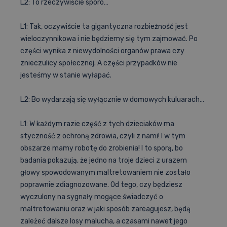
L2: To rzeczywiście sporo…
L1: Tak, oczywiście ta gigantyczna rozbieżność jest
wieloczynnikowa i nie będziemy się tym zajmować. Po
części wynika z niewydolności organów prawa czy
znieczulicy społecznej. A części przypadków nie
jesteśmy w stanie wyłapać.
L2: Bo wydarzają się wyłącznie w domowych kuluarach…
L1: W każdym razie część z tych dzieciaków ma
styczność z ochroną zdrowia, czyli z nami! I w tym
obszarze mamy robotę do zrobienia! I to sporą, bo
badania pokazują, że jedno na troje dzieci z urazem
głowy spowodowanym maltretowaniem nie zostało
poprawnie zdiagnozowane. Od tego, czy będziesz
wyczulony na sygnały mogące świadczyć o
maltretowaniu oraz w jaki sposób zareagujesz, będą
zależeć dalsze losy malucha, a czasami nawet jego