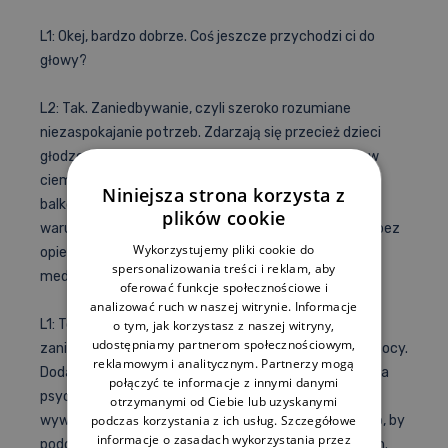
L1: Okej, bardzo dobrze. Coś jeszcze przychodzi ci do
głowy?
L2: Tak. Zaniedbywanie, czyli szeroko rozumiane
niezaspokajanie potrzeb. Zdarzają się przecież dzieci
głodzone i pozbawione higieny, a nawet zamykane w
ciemnym pomieszczeniu, przetrzymywane zimą na
Niniejsza strona korzysta z
balkonie lub podwórku, ubrane nieadekwatnie do
plików cookie
warunków pogodowych oraz pozostawiane w domu bez
Wykorzystujemy pliki cookie do
opieki. Zaniedbaniem jest też niezapewnienie opieki
spersonalizowania treści i reklam, aby
medycznej czy dostępu do edukacji.
oferować funkcje społecznościowe i
analizować ruch w naszej witrynie. Informacje
L1: To wszystko prawda; część źródeł podaje, że
o tym, jak korzystasz z naszej witryny,
udostępniamy partnerom społecznościowym,
zaniedbanie jest najczęściej spotykaną formą przemocy.
reklamowym i analitycznym. Partnerzy mogą
Dodałbym do tej listy jeszcze jedno: rodzaj zaburzenia
połączyć te informacje z innymi danymi
psychicznego u opiekuna, które prowadzi do
otrzymanymi od Ciebie lub uzyskanymi
podczas korzystania z ich usług. Szczegółowe
wywoływania u dziecka objawów chorobowych, po to, by
informacje o zasadach wykorzystania przez
poddawać je zabiegom diagnostycznym i leczniczym.