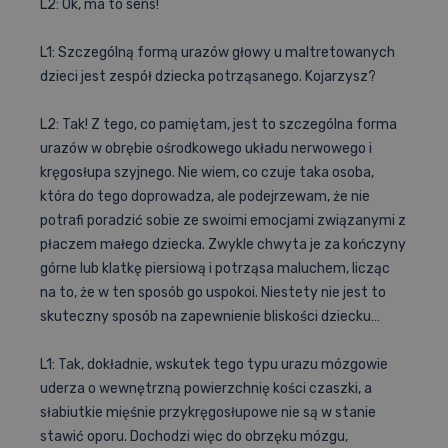
L2: Ok, ma to sens!
L1: Szczególną formą urazów głowy u maltretowanych
dzieci jest zespół dziecka potrząsanego. Kojarzysz?
L2: Tak! Z tego, co pamiętam, jest to szczególna forma
urazów w obrębie ośrodkowego układu nerwowego i
kręgosłupa szyjnego. Nie wiem, co czuje taka osoba,
która do tego doprowadza, ale podejrzewam, że nie
potrafi poradzić sobie ze swoimi emocjami związanymi z
płaczem małego dziecka. Zwykle chwyta je za kończyny
górne lub klatkę piersiową i potrząsa maluchem, licząc
na to, że w ten sposób go uspokoi. Niestety nie jest to
skuteczny sposób na zapewnienie bliskości dziecku…
L1: Tak, dokładnie, wskutek tego typu urazu mózgowie
uderza o wewnętrzną powierzchnię kości czaszki, a
słabiutkie mięśnie przykręgosłupowe nie są w stanie
stawić oporu. Dochodzi więc do obrzęku mózgu,