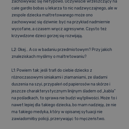
zachowywać się nietypowo. Oczywiście wrzeszczący na
całe gardło bobas u lekarza to nic nadzwyczajnego, ale w
zespole dziecka maltretowanego może ono
zachowywać się dziwnie: być na przykład nadmiernie
wycofane, a czasem wręcz agresywne. Często też
krzywdzone dzieci gorzej się rozwijają.
L2: Okej… A co w badaniu przedmiotowym? Przy jakich
znaleziskach myślimy o maltretowaniu?
L1: Powiem tak: jeśli trafi do ciebie dziecko z
różnoczasowymi siniakami i złamaniami, ze śladami
duszenia na szyi, przypaleń od papierosów na skórze i
jeszcze charakterystycznym linijnym śladem od „kabla"
na pośladkach, to sprawa nie budzi wątpliwości. Może to i
nawet lepiej dla takiego dziecka, bo mam nadzieję, że nie
ma takiego medyka, który w opisanej sytuacji nie
zawiadomiłby policji, przerywając to męczeństwo.