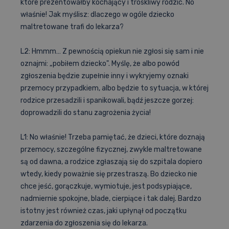
które prezentowałby kochający i troskliwy rodzic. No
właśnie! Jak myślisz: dlaczego w ogóle dziecko
maltretowane trafi do lekarza?
L2: Hmmm… Z pewnością opiekun nie zgłosi się sam i nie
oznajmi: „pobiłem dziecko". Myślę, że albo powód
zgłoszenia będzie zupełnie inny i wykryjemy oznaki
przemocy przypadkiem, albo będzie to sytuacja, w której
rodzice przesadzili i spanikowali, bądź jeszcze gorzej:
doprowadzili do stanu zagrożenia życia!
L1: No właśnie! Trzeba pamiętać, że dzieci, które doznają
przemocy, szczególne fizycznej, zwykle maltretowane
są od dawna, a rodzice zgłaszają się do szpitala dopiero
wtedy, kiedy poważnie się przestraszą. Bo dziecko nie
chce jeść, gorączkuje, wymiotuje, jest podsypiające,
nadmiernie spokojne, blade, cierpiące i tak dalej. Bardzo
istotny jest również czas, jaki upłynął od początku
zdarzenia do zgłoszenia się do lekarza.