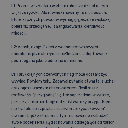
L1: Przede wszystkim wiek: im młodsze dziecko, tym
większe ryzyko. Ale również mówimy tu o dzieciach,
które z różnych powodów wymagają jeszcze większej
opieki niż przeciętnie… zaangażowania, cierpliwości,
miłości…
L2: Aaaah, czaję. Dzieci z wadami rozwojowymi i
chorobami przewlekłymi, upośledzone, adoptowane,
postrzegane jako trudne lub odmienne.
L1: Tak. Kolejnych czerwonych flag może dostarczyć
wywiad. Powiem tak… Zadawaj pytania otwarte, słuchaj
oraz bądź uważnym obserwatorem. Jeśli masz
możliwość, “przyglądnij" się też poprzednim wizytom,
przejrzyj dokumentację rodzeństwa: czy przypadkiem
nie trafiało do szpitala z licznymi „przypadkowymi"
urazami bądź zatruciami. Tym, co powinno wzbudzić
twoje podejrzenia, są zachowania odbiegające od takich,