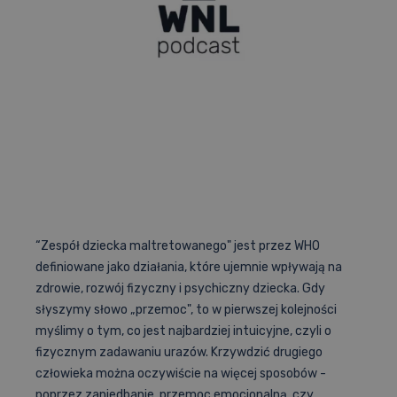
Artykuły
Cennik
Nostryfikacja dyplomu
Promocje
Cennik
Fiszki
Promocje
Baza pytań PES
“Zespół dziecka maltretowanego" jest przez WHO
definiowane jako działania, które ujemnie wpływają na
zdrowie, rozwój fizyczny i psychiczny dziecka. Gdy
słyszymy słowo „przemoc", to w pierwszej kolejności
Aplikacja
myślimy o tym, co jest najbardziej intuicyjne, czyli o
fizycznym zadawaniu urazów. Krzywdzić drugiego
człowieka można oczywiście na więcej sposobów -
poprzez zaniedbanie, przemoc emocjonalną, czy