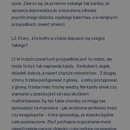
życie. Zdarza się, że przemoc eskaluje tak bardzo, że
oprawca doprowadza do zniszczenia zdrowia
psychicznego dziecka, ciężkiego kalectwa, a w skrajnych
przypadkach: nawet śmierci.
L2: Stary… kto byłby w stanie dopuścić się czegoś
takiego?
L1: W trzech czwartych przypadków jest to rodzic, ale
może to być tak naprawdę każdy… Konkubent, wujek,
dziadek, babcia, a nawet starsze rodzeństwo… Z drugiej
strony trzeba postępować z głową… a żeby postępować
z głową, trzeba mieć trochę wiedzy. Nie każdy siniak czy
złamanie u dziecka jest od razu skutkiem
maltretowania. Są też takie choroby, co mogą nas
sprowadzić na manowce – jak wrodzona łamliwość kości
czy koagulopatie – które spowodują, że dziecko będzie
całe posiniaczone. Zbyt pochopne rozpoznanie może
niepotrzebnie narazić dziecko i całą rodzinę na poważne