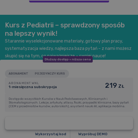
Kurs z Pediatrii – sprawdzony sposób
na lepszy wynik!
Starannie wyselekcjonowane materiały, gotowy plan pracy,
systematyzacja wiedzy, najlepsza baza pytań – z nami możesz
skupić się na tym, co najważniejsze – swojej nauce!
Dłuższy dostęp = niższa cena
ABONAMENT
POJEDYNCZY KURS
ABONAMENT WNL
219
ZŁ
1-miesięczna subskrypcja
Dostęp do wszystkich Kursów z Nauk Podstawowych, Klinicznych i
Stomatologicznych. Lekcje, artykuły, atlasy, fiszki, przypadki kliniczne, bazy pytań
ABONAMENT WNL
(CEM z przedmiotów kursów, autorskich), asystent nauki AI, aplikacja mobilna.
219
1-miesięczna subskrypcja
ZŁ
1
199
Kup dostęp
6 miesięcy
199 zł / m-c
ZŁ
1
699
Wykorzystaj kod
Wypróbuj DEMO
9 miesięcy
189 zł / m-c
ZŁ