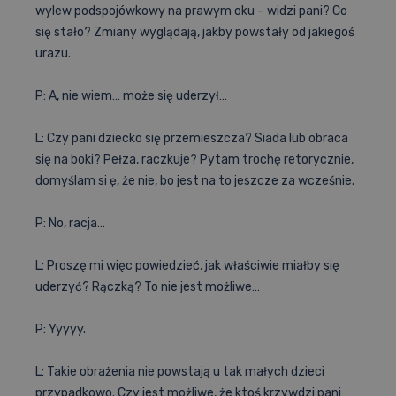
wylew podspojówkowy na prawym oku – widzi pani? Co
się stało? Zmiany wyglądają, jakby powstały od jakiegoś
urazu.
P: A, nie wiem… może się uderzył…
L: Czy pani dziecko się przemieszcza? Siada lub obraca
się na boki? Pełza, raczkuje? Pytam trochę retorycznie,
domyślam si ę, że nie, bo jest na to jeszcze za wcześnie.
P: No, racja…
L: Proszę mi więc powiedzieć, jak właściwie miałby się
uderzyć? Rączką? To nie jest możliwe…
P: Yyyyy.
L: Takie obrażenia nie powstają u tak małych dzieci
przypadkowo. Czy jest możliwe, że ktoś krzywdzi pani