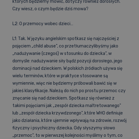
których będziemy mówić, dotyczy również dorosłych.
Czy wiesz, o czym będzie dziś mowa?
L2: O przemocy wobec dzieci…
L1: Tak. W języku angielskim spotkasz się najczęściej z
pojęciem „child abuse", co przetłumaczylibyśmy jako
„nadużywanie (czegoś) w stosunku do dziecka", w
domyśle: nadużywanie siły bądź pozycji dorosłego, jego
dominacji nad dzieckiem. W polskich źródłach używa się
wielu terminów, które w praktyce stosowane są
wymiennie, więc nie będziemy próbowali bawić się w
jakieś klasyfikacje. Należą do nich po prostu przemoc czy
znęcanie się nad dzieckiem. Spotkasz się również z
takimi pojęciami jak „zespół dziecka maltretowanego"
lub „zespół dziecka krzywdzonego", które WHO definiuje
jako działania, które ujemnie wpływają na zdrowie, rozwój
fizyczny i psychiczny dziecka. Gdy słyszymy słowo
„przemoc", to w pierwszej kolejności myślimy o tym, co