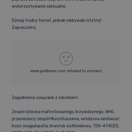
wykorzystywanie seksualne.
Materiały dydaktyczne
Dzisiaj trudny temat, jednak niebywale istotny!
Zapraszamy.
Sprawdzona metodyka
Wyniki i akredytacje
Pomoc – FAQ
Zagadnienia związane z odcinkiem:
Zespół dziecka maltretowanego, krzywdzonego, WHO,
przeniesiony zespół Münchhausena, wrodzona łamliwość
kości, koagulopatia, krwotok siatkówkowy, TEN-4 FACES,