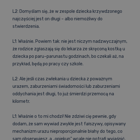
L2: Domyślam się, że w zespole dziecka krzywdzonego
najczęściej jest on długi – albo niemożliwy do
stwierdzenia.
L1: Właśnie. Powiem tak: nie jest niczym nadzwyczajnym,
że rodzice zgłaszają się do lekarza ze skręconą kostką u
dziecka po paru–parunastu godzinach, bo czekali aż, na
przykład, będą po pracy czy szkole.
L2: Ale jeśli czas zwlekania u dziecka z poważnym
urazem, zaburzeniami świadomości lub zaburzeniami
oddychania jest długi, to już śmierdzi przemocą na
kilometr.
L1: Właśnie o to mi chodzi! Nie zdziwi cię pewnie, gdy
dodam, że sam wywiad zwykle jest fałszywy, opisywany
mechanizm urazu nieproporcjonalnie błahy do tego, co
sam obserwujesz, a „opiekun" wcale nie potrafi wyjaśnić,