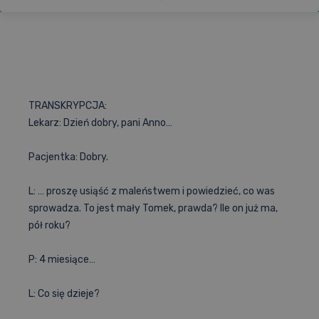
2
099
12 miesięcy
175 zł / m-c
ZŁ
TRANSKRYPCJA:
Lekarz: Dzień dobry, pani Anno…
Pacjentka: Dobry.
L: … proszę usiąść z maleństwem i powiedzieć, co was
sprowadza. To jest mały Tomek, prawda? Ile on już ma,
pół roku?
P: 4 miesiące…
L: Co się dzieje?