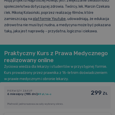
Misją projektu Najprościej Mówiąc jest zwiększanie świadomości
społeczeństwa dotyczącej zdrowia. Twórcy, lek. Marcin Czekała
i lek. Mikołaj Kolasiński, poprzez realizację filmów, które
zamieszczają na
platformie Youtube
, udowadniają, że edukacja
zdrowotna nie musi być nudna, a medycyna może być pokazana
taką, jaka jest naprawdę – przydatna, logiczna i ciekawa.
Praktyczny Kurs z Prawa Medycznego
realizowany online
Życiowa wiedza dla lekarzy i studentów w przystępnej formie.
Kurs prowadzony przez prawnika z 16-letnim doświadczeniem
w prawie medycznym i obronie lekarzy.
PIERWSZY ZAKUP
299
ZŁ
6 miesięcy (185 dni)
49 zł / m-c
Płatność jednorazowa za cały wybrany okres.