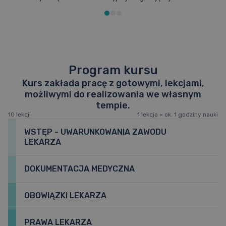
Program kursu
Kurs zakłada pracę z gotowymi, lekcjami,
możliwymi do realizowania we własnym
tempie.
10 lekcji
1 lekcja = ok. 1 godziny nauki
WSTĘP - UWARUNKOWANIA ZAWODU
LEKARZA
DOKUMENTACJA MEDYCZNA
Pozwy, skargi, nagrywanie wizyt lekarskich – jakie są
prawne realia pracy lekarza?
OBOWIĄZKI LEKARZA
Jakich sformułowań używać w dokumentacji, jak
rozumieją ją sądy, jak tworzyć ją bezpiecznie?
PRAWA LEKARZA
Czym są i z czego wynikają prawne obowiązki lekarza