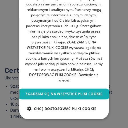
udostępniamy partnerom społecznościowym,
reklamowym i analitycznym. Partnerzy mogą
połączyć te informacje z innymi danymi
otrzymanymi od Ciebie lub uzyskanymi
podczas korzystania z ich usług. Szczegółowe
informacje o zasadach wykorzystania przez
nas plików cookie znajdziesz w Polityce
prywatności. Klikając ZGADZAM SIĘ NA
WSZYSTKIE PLIKI COOKIE wyrażasz zgodę na
zainstalowanie wszystkich rodzajów plików
cookie, z których korzystamy. Możesz również
wybrać jaki rodzaj plików cookie zainstalujemy
Certyfikaty i nagrody
na Twoim urządzeniu, klikając CHCĘ
DOSTOSOWAĆ PLIKI COOKIE.
Dowiedz się
Ukończ kurs i odbierz nagrody:
więcej
Szablony dokumentacji medycznej opracowane przez
mec. Tymińskiego do pobrania w formie PDF! Certyfikat
ZGADZAM SIĘ NA WSZYSTKIE PLIKI COOKIE
ukończenia kursu.
10 punktów edukacyjnych.
CHCĘ DOSTOSOWAĆ PLIKI COOKIE
Darmową kompleksową konsultację prawną
z mecenasem Radosławem Tymińskim.