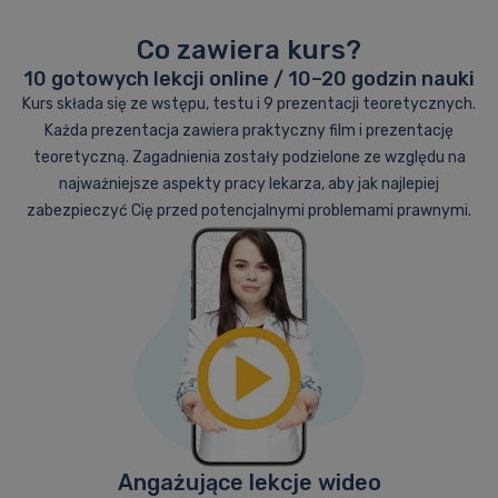
Materiały dydaktyczne
Wróć na stronę główną
Co zawiera kurs?
10 gotowych lekcji online / 10–20 godzin nauki
Skorzystaj z asystenta AI
Kurs składa się ze wstępu, testu i 9 prezentacji teoretycznych.
Każda prezentacja zawiera praktyczny film i prezentację
Sprawdzona metodyka
teoretyczną. Zagadnienia zostały podzielone ze względu na
Wyniki i akredytacje
Pomoc – FAQ
najważniejsze aspekty pracy lekarza, aby jak najlepiej
zabezpieczyć Cię przed potencjalnymi problemami prawnymi.
Angażujące lekcje wideo