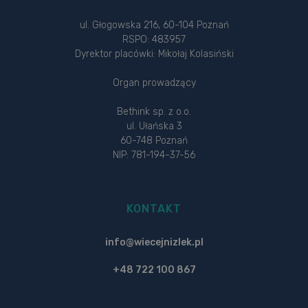
ul. Głogowska 216, 60-104 Poznań
RSPO: 483957
Dyrektor placówki: Mikołaj Kolasiński
Organ prowadzący
Bethink sp. z o.o.
ul. Ułańska 3
60-748 Poznań
NIP: 781-194-37-56
KONTAKT
info@wiecejnizlek.pl
+48 722 100 867