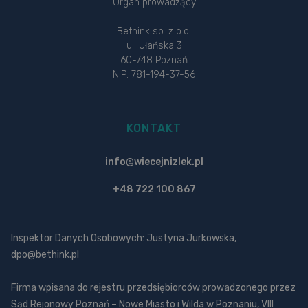
Organ prowadzący
Bethink sp. z o.o.
ul. Ułańska 3
60-748 Poznań
NIP: 781-194-37-56
KONTAKT
info@wiecejnizlek.pl
+48 722 100 867
Inspektor Danych Osobowych: Justyna Jurkowska,
dpo@bethink.pl
Firma wpisana do rejestru przedsiębiorców prowadzonego przez
Sąd Rejonowy Poznań – Nowe Miasto i Wilda w Poznaniu, VIII