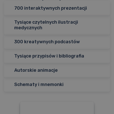
700 interaktywnych prezentacji
Tysiące czytelnych ilustracji
50 tysięcy merytorycznych slajdów, 12 tysięcy pytań
medycznych
zamkniętych, 12 tysięcy pytań otwartych, ponad 100
tysięcy merytorycznych dyskusji.
300 kreatywnych podcastów
Liczne i atrakcyjne ilustracje medyczne ułatwiają
zapamiętanie trudniejszych partii materiału. Zrozumienie
zagadnień nigdy nie było tak łatwe!
Tysiące przypisów i bibliografia
Nagrania audio stanowią część systemu skojarzeniowo-
wyobrażeniowego. Technika ta wykorzystuje wizualizację,
dzięki czemu rozbudza wyobraźnię i stymuluje mózg do
Autorskie animacje
Dzięki systemowi interaktywnych przypisów, w każdej
zapamiętywania.
chwili możesz poszerzyć wiedzę o danym zagadnieniu lub
powtórzyć jego podstawy. Ty decydujesz, ile informacji
Schematy i mnemonki
Filmy i animacje medyczne ukazują dynamicznie to, co
dodatkowych chcesz poznać i zawsze znasz ich źródło!
trudno pokazać statycznym obrazem.
Seria szczegółowych graficznych schematów i mnemonek
pozwoli zapamiętać konkretne skale, tabele, zespoły czy
Poznaj materiały dydaktyczne
objawy. Mają one na celu pomóc Ci z przyjemnością