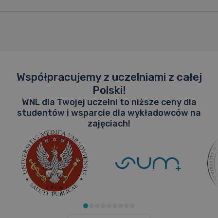
Opinie
Video
Jak to działa?
Współpracujemy z uczelniami z całej
Dlaczego warto?
Polski!
Zobacz materiały
WNL dla Twojej uczelni to niższe ceny dla
studentów i wsparcie dla wykładowców na
zajęciach!
Wróć na stronę główną
Skorzystaj z asystenta AI