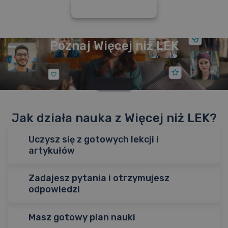
Dowiedz się więcej
Poznaj Więcej niż LEK
Jak działa nauka z Więcej niż LEK?
Uczysz się z gotowych lekcji i
artykułów
Zadajesz pytania i otrzymujesz
Masz starannie wyselekcjonowaną teorię
zgodną z
odpowiedzi
sylabusami i aktualną wiedzą medyczną
– atrakcyjnie
opracowaną i uporządkowaną w gotowe do realizacji lekcje
w formie prezentacji (tryb skupienia) lub
artykułu
, który
Masz gotowy plan nauki
W dowolnej chwili podczas nauki możesz liczyć na wsparcie
szczególnie polecamy podczas pracy na telefonie.