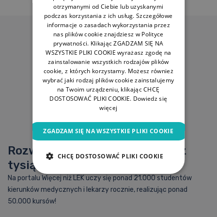
otrzymanymi od Ciebie lub uzyskanymi
podczas korzystania z ich usług. Szczegółowe
informacje o zasadach wykorzystania przez
nas plików cookie znajdziesz w Polityce
prywatności. Klikając ZGADZAM SIĘ NA
WSZYSTKIE PLIKI COOKIE wyrażasz zgodę na
zainstalowanie wszystkich rodzajów plików
cookie, z których korzystamy. Możesz również
wybrać jaki rodzaj plików cookie zainstalujemy
na Twoim urządzeniu, klikając CHCĘ
DOSTOSOWAĆ PLIKI COOKIE.
Dowiedz się
więcej
ZGADZAM SIĘ NA WSZYSTKIE PLIKI COOKIE
Rozwiązanie sprawdzone przez
CHCĘ DOSTOSOWAĆ PLIKI COOKIE
tysiące studentów i lekarzy
Na portalu Więcej niż LEK uczy się ponad 21.000 studentów
kierunków medycznych i lekarzy rocznie, realizując ponad
50.000 kursów!