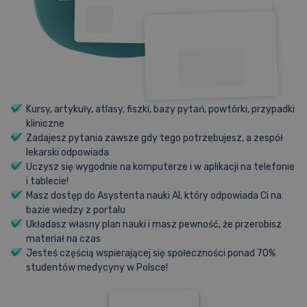
Aktualnie realizowane
Artykuły
kursy
Cennik
Nostryfikacja dyplomu
Promocje
Cennik
Kursy, artykuły, atlasy, fiszki, bazy pytań, powtórki, przypadki
Fiszki
kliniczne
Zadajesz pytania zawsze gdy tego potrzebujesz, a zespół
lekarski odpowiada
Promocje
Uczysz się wygodnie na komputerze i w aplikacji na telefonie
i tablecie!
Baza pytań PES
Masz dostęp do Asystenta nauki AI, który odpowiada Ci na
bazie wiedzy z portalu
Układasz własny plan nauki i masz pewność, że przerobisz
materiał na czas
Jesteś częścią wspierającej się społeczności ponad 70%
Aplikacja
studentów medycyny w Polsce!
Poznaj kursy