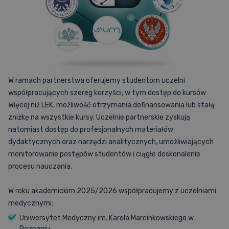
Artykuły
Cennik
Nostryfikacja dyplomu
W ramach partnerstwa oferujemy studentom uczelni
Promocje
Cennik
Fiszki
współpracujących szereg korzyści, w tym dostęp do kursów
Więcej niż LEK, możliwość otrzymania dofinansowania lub stałą
zniżkę na wszystkie kursy. Uczelnie partnerskie zyskują
Promocje
natomiast dostęp do profesjonalnych materiałów
Baza pytań PES
dydaktycznych oraz narzędzi analitycznych, umożliwiających
monitorowanie postępów studentów i ciągłe doskonalenie
procesu nauczania.
Aplikacja
W roku akademickim 2025/2026 współpracujemy z uczelniami
medycznymi:
Uniwersytet Medyczny im. Karola Marcinkowskiego w
Poznaniu,