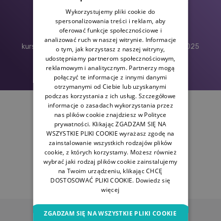
Najczęściej wybierane kursy
Wykorzystujemy pliki cookie do
spersonalizowania treści i reklam, aby
107.636
oferować funkcje społecznościowe i
analizować ruch w naszej witrynie. Informacje
kursów zrealizowanych na portalu w latach 2024-2025
o tym, jak korzystasz z naszej witryny,
udostępniamy partnerom społecznościowym,
reklamowym i analitycznym. Partnerzy mogą
połączyć te informacje z innymi danymi
otrzymanymi od Ciebie lub uzyskanymi
podczas korzystania z ich usług. Szczegółowe
informacje o zasadach wykorzystania przez
nas plików cookie znajdziesz w Polityce
Poznaj opinie naszych
prywatności. Klikając ZGADZAM SIĘ NA
absolwentów!
WSZYSTKIE PLIKI COOKIE wyrażasz zgodę na
zainstalowanie wszystkich rodzajów plików
cookie, z których korzystamy. Możesz również
wybrać jaki rodzaj plików cookie zainstalujemy
na Twoim urządzeniu, klikając CHCĘ
DOSTOSOWAĆ PLIKI COOKIE.
Dowiedz się
więcej
ZGADZAM SIĘ NA WSZYSTKIE PLIKI COOKIE