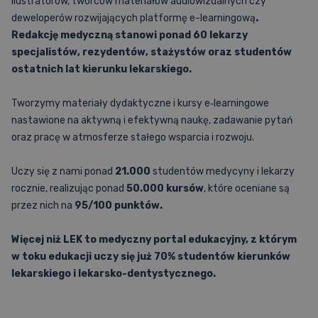
ilustratorów, twórców materiałów audiowizualnych czy
deweloperów rozwijających platformę e-learningową
.
Redakcję medyczną stanowi ponad 60 lekarzy
specjalistów, rezydentów, stażystów oraz studentów
ostatnich lat kierunku lekarskiego.
Tworzymy materiały dydaktyczne i kursy e‑learningowe
nastawione na aktywną i efektywną naukę, zadawanie pytań
oraz pracę w atmosferze stałego wsparcia i rozwoju.
Uczy się z nami ponad
21.000
studentów medycyny i lekarzy
rocznie, realizując ponad
50.000 kursów
, które oceniane są
przez nich na
95/100 punktów.
Więcej niż LEK to medyczny portal edukacyjny, z
którym
w toku edukacji uczy się już 70% studentów kierunków
lekarskiego i
lekarsko-dentystycznego.