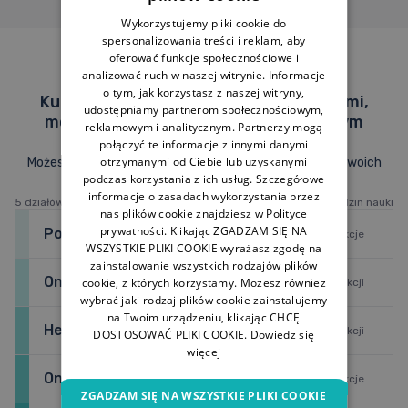
Wykorzystujemy pliki cookie do
spersonalizowania treści i reklam, aby
oferować funkcje społecznościowe i
Program Kursu z Onkologii
analizować ruch w naszej witrynie. Informacje
o tym, jak korzystasz z naszej witryny,
Kurs zakłada pracę z gotowymi, lekcjami,
udostępniamy partnerom społecznościowym,
możliwymi do realizowania we własnym
reklamowym i analitycznym. Partnerzy mogą
tempie.
połączyć te informacje z innymi danymi
otrzymanymi od Ciebie lub uzyskanymi
Możesz stworzyć własny plan lekcji, dostosowany do Twoich
podczas korzystania z ich usług. Szczegółowe
potrzeb i warunków czasowych.
informacje o zasadach wykorzystania przez
5 działów / 43 lekcje
1 lekcja = ok. 1–2 godzin nauki
nas plików cookie znajdziesz w Polityce
prywatności. Klikając ZGADZAM SIĘ NA
Podstawy onkologii
4 lekcje
WSZYSTKIE PLIKI COOKIE wyrażasz zgodę na
zainstalowanie wszystkich rodzajów plików
Onkologia szczegółowa
1.1.
Wstęp do onkologii
cookie, z których korzystamy. Możesz również
19 lekcji
wybrać jaki rodzaj plików cookie zainstalujemy
na Twoim urządzeniu, klikając CHCĘ
1.2.
Diagnostyka onkologiczna
Hematoonkologia
2.1.
Nowotwory głowy i szyi
8 lekcji
DOSTOSOWAĆ PLIKI COOKIE.
Dowiedz się
więcej
1.3.
Leczenie chorób nowotworowych
2.2.
Nowotwory płuc
Onkologia i hematoonkologia dziecięca
3.1.
Wstęp do układu białokrwinkowego
4 lekcje
ZGADZAM SIĘ NA WSZYSTKIE PLIKI COOKIE