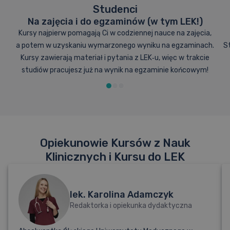
Studenci
Na zajęcia i do egzaminów (w tym LEK!)
2.13.
Nowotwory męskiego układu rozrodczego
Kursy najpierw pomagają Ci w codziennej nauce na zajęcia,
a potem w uzyskaniu wymarzonego wyniku na egzaminach.
S
2.14.
Nowotwory tarczycy
Kursy zawierają materiał i pytania z LEK‑u, więc w trakcie
studiów pracujesz już na wynik na egzaminie końcowym!
2.15.
Nowotwory nadnerczy
2.16.
Nowotwory neuroendokrynne
2.17.
Nowotwory skóry
Opiekunowie Kursów z Nauk
2.18.
Nowotwory ośrodkowego układu nerwowego
Klinicznych i Kursu do LEK
2.19.
Nowotwory kości i tkanek miękkich
lek. Karolina Adamczyk
Redaktorka i opiekunka dydaktyczna