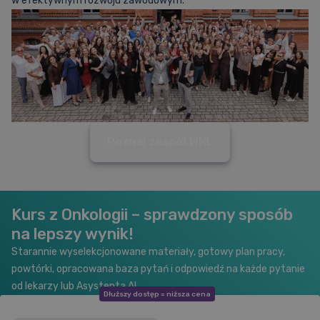
w efektywnym rozwoju zawodowym.
Poznaj zespół WNL
Kurs z Onkologii – sprawdzony sposób
na lepszy wynik!
Starannie wyselekcjonowane materiały, gotowy plan pracy,
powtórki, opracowana baza pytań i odpowiedź na każde pytanie
od lekarzy lub Asystenta AI.
Dłuższy dostęp = niższa cena