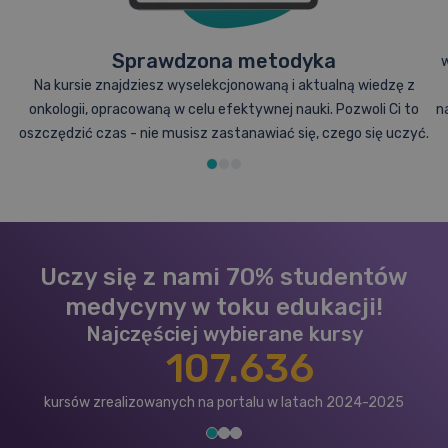
Sprawdzona metodyka
w
Na kursie znajdziesz wyselekcjonowaną i aktualną wiedzę z
onkologii, opracowaną w celu efektywnej nauki. Pozwoli Ci to
n
oszczędzić czas - nie musisz zastanawiać się, czego się uczyć.
Uczy się z nami 70% studentów
medycyny w toku edukacji!
Najczęściej wybierane kursy
107.636
kursów zrealizowanych na portalu w latach 2024-2025