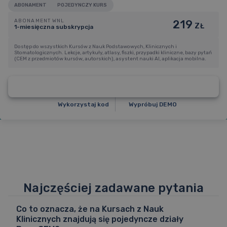
ABONAMENT
POJEDYNCZY KURS
ABONAMENT WNL
219
ZŁ
1-miesięczna subskrypcja
Dostęp do wszystkich Kursów z Nauk Podstawowych, Klinicznych i
Stomatologicznych. Lekcje, artykuły, atlasy, fiszki, przypadki kliniczne, bazy pytań
ABONAMENT WNL
(CEM z przedmiotów kursów, autorskich), asystent nauki AI, aplikacja mobilna.
219
1-miesięczna subskrypcja
ZŁ
1
199
Kup dostęp
6 miesięcy
199 zł / m-c
ZŁ
1
699
Wykorzystaj kod
Wypróbuj DEMO
9 miesięcy
189 zł / m-c
ZŁ
2
099
12 miesięcy
175 zł / m-c
ZŁ
Najczęściej zadawane pytania
Co to oznacza, że na Kursach z Nauk
Klinicznych znajdują się pojedyncze działy