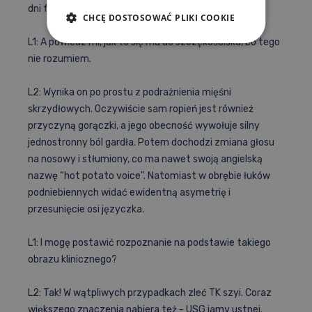
dni formuje ropień.
CHCĘ DOSTOSOWAĆ PLIKI COOKIE
L1: A powiedz mi, jak to się ma do szczękościsku, bo tego
nie rozumiem.
L2: Wynika on po prostu z podrażnienia mięśni
skrzydłowych. Oczywiście sam ropień jest również
przyczyną gorączki, a jego obecność wywołuje silny
jednostronny ból gardła. Potem dochodzi zmiana głosu
na nosowy i stłumiony, co ma nawet swoją angielską
nazwę “hot potato voice". Natomiast w obrębie łuków
podniebiennych widać ewidentną asymetrię i
przesunięcie osi języczka.
L1: I mogę postawić rozpoznanie na podstawie takiego
obrazu klinicznego?
L2: Tak! W wątpliwych przypadkach zleć TK szyi. Coraz
większego znaczenia nabiera też - USG jamy ustnej.