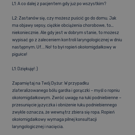
L1: A co dalej z pacjentem gdy już po wszystkim?
L2: Zastanów się, czy możesz puścić go do domu. Jak
ma objawy sepsy, ciężkie obciążenia chorobowe, to...
niekoniecznie. Ale gdy jest w dobrym stanie, to możesz
wypisać go z zaleceniem kontroli laryngologicznej w dniu
następnym. Uf…. No! to był ropień okołomigdałkowy w
pigułce!
L1: Dziękuję! :)
Zapamiętaj na Twój Dyżur: W przypadku
zlateralizowanego bólu gardła i gorączki – myśl o ropniu
okołomigdałkowym. Zwróć uwagę na łuki podniebienne –
przesunięcie języczka i obniżenie łuku podniebiennego
zwykle oznacza, że wewnątrz zbiera się ropa. Ropień
okołomigdałkowy wymaga pilnej konsultacji
laryngologicznej i nacięcia.