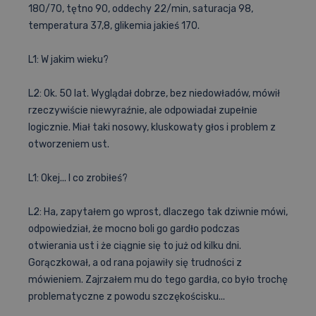
180/70, tętno 90, oddechy 22/min, saturacja 98,
temperatura 37,8, glikemia jakieś 170.
L1: W jakim wieku?
L2: Ok. 50 lat. Wyglądał dobrze, bez niedowładów, mówił
rzeczywiście niewyraźnie, ale odpowiadał zupełnie
logicznie. Miał taki nosowy, kluskowaty głos i problem z
otworzeniem ust.
L1: Okej... I co zrobiłeś?
L2: Ha, zapytałem go wprost, dlaczego tak dziwnie mówi,
odpowiedział, że mocno boli go gardło podczas
otwierania ust i że ciągnie się to już od kilku dni.
Gorączkował, a od rana pojawiły się trudności z
mówieniem. Zajrzałem mu do tego gardła, co było trochę
problematyczne z powodu szczękościsku...