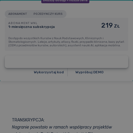
Dłuższy dostęp = niższa cena
ABONAMENT
POJEDYNCZY KURS
ABONAMENT WNL
219
ZŁ
1-miesięczna subskrypcja
Dostęp do wszystkich Kursów z Nauk Podstawowych, Klinicznych i
Stomatologicznych. Lekcje, artykuły, atlasy, fiszki, przypadki kliniczne, bazy pytań
ABONAMENT WNL
(CEM z przedmiotów kursów, autorskich), asystent nauki AI, aplikacja mobilna.
219
1-miesięczna subskrypcja
ZŁ
1
199
Kup dostęp
6 miesięcy
199 zł / m-c
ZŁ
1
699
Wykorzystaj kod
Wypróbuj DEMO
9 miesięcy
189 zł / m-c
ZŁ
2
099
12 miesięcy
175 zł / m-c
ZŁ
TRANSKRYPCJA:
Nagranie powstało w ramach współpracy projektów