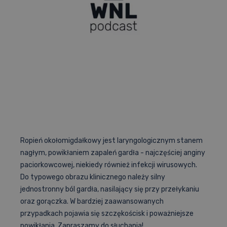
Artykuły
Cennik
Nostryfikacja dyplomu
Promocje
Cennik
Fiszki
Promocje
Baza pytań PES
Ropień okołomigdałkowy jest laryngologicznym stanem
nagłym, powikłaniem zapaleń gardła - najczęściej anginy
paciorkowcowej, niekiedy również infekcji wirusowych.
Do typowego obrazu klinicznego należy silny
Aplikacja
jednostronny ból gardła, nasilający się przy przełykaniu
oraz gorączka. W bardziej zaawansowanych
przypadkach pojawia się szczękościsk i poważniejsze
powikłania. Zapraszamy do słuchania!