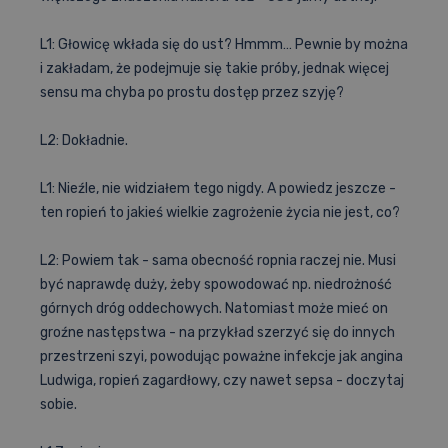
L1: Głowicę wkłada się do ust? Hmmm… Pewnie by można
i zakładam, że podejmuje się takie próby, jednak więcej
sensu ma chyba po prostu dostęp przez szyję?
L2: Dokładnie.
L1: Nieźle, nie widziałem tego nigdy. A powiedz jeszcze -
ten ropień to jakieś wielkie zagrożenie życia nie jest, co?
L2: Powiem tak - sama obecność ropnia raczej nie. Musi
być naprawdę duży, żeby spowodować np. niedrożność
górnych dróg oddechowych. Natomiast może mieć on
groźne następstwa - na przykład szerzyć się do innych
przestrzeni szyi, powodując poważne infekcje jak angina
Ludwiga, ropień zagardłowy, czy nawet sepsa - doczytaj
sobie.