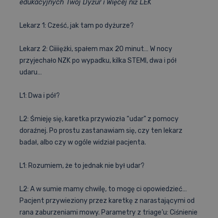
edukacyjnych Twój Dyżur i Więcej niż LEK
Lekarz 1: Cześć, jak tam po dyżurze?
Lekarz 2: Ciiiiężki, spałem max 20 minut… W nocy
przyjechało NZK po wypadku, kilka STEMI, dwa i pół
udaru…
L1: Dwa i pół?
L2: Śmieję się, karetka przywiozła “udar" z pomocy
doraźnej. Po prostu zastanawiam się, czy ten lekarz
badał, albo czy w ogóle widział pacjenta.
L1: Rozumiem, że to jednak nie był udar?
L2: A w sumie mamy chwilę, to mogę ci opowiedzieć…
Pacjent przywieziony przez karetkę z narastającymi od
rana zaburzeniami mowy. Parametry z triage’u: Ciśnienie