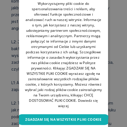
komentuje się jako osoba trzecia, ale wygląda to tak,
Wykorzystujemy pliki cookie do
jakby rzeczywiście pacjent nie został nawet zbadany
spersonalizowania treści i reklam, aby
oferować funkcje społecznościowe i
przez lekarza na tej pomocy doraźnej. Jak to w ogóle
analizować ruch w naszej witrynie. Informacje
jest z tymi ropniami? To jest powikłanie nieleczonej
o tym, jak korzystasz z naszej witryny,
anginy paciorkowcowej…. Mam rację?
udostępniamy partnerom społecznościowym,
reklamowym i analitycznym. Partnerzy mogą
połączyć te informacje z innymi danymi
L2: Jest to powikłanie zapaleń gardła zarówno
otrzymanymi od Ciebie lub uzyskanymi
bakteryjnych, jak i wirusowych. Mimo że może
podczas korzystania z ich usług. Szczegółowe
występować w każdym wieku, rzeczywiście szczyt
informacje o zasadach wykorzystania przez
zachorowań przypada na pierwszą i drugą dekadę życia,
nas plików cookie znajdziesz w Polityce
prywatności. Klikając ZGADZAM SIĘ NA
czyli wtedy kiedy jest najwięcej bakteryjnych angin.
WSZYSTKIE PLIKI COOKIE wyrażasz zgodę na
zainstalowanie wszystkich rodzajów plików
L1: A to powiem Ci, że nie sądziłem, że po wirusowych
cookie, z których korzystamy. Możesz również
wybrać jaki rodzaj plików cookie zainstalujemy
zapaleniach też może wystąpić to powikłanie.
na Twoim urządzeniu, klikając CHCĘ
DOSTOSOWAĆ PLIKI COOKIE.
Dowiedz się
L2: Tak, szczególnie tych z dużym odczynem zapalnym
więcej
jak mononukleoza. Chodzi o to, że wokół migdałka na łuku
podniebiennym jest luźna tkanka i dość łatwo może
ZGADZAM SIĘ NA WSZYSTKIE PLIKI COOKIE
zacząć zbierać się tam treść ropna, która w ciągu kilku