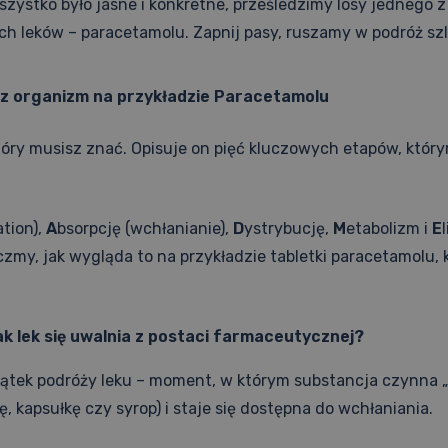
zystko było jasne i konkretne, prześledzimy losy jednego z
ch leków – paracetamolu. Zapnij pasy, ruszamy w podróż s
ez organizm na przykładzie Paracetamolu
tóry musisz znać. Opisuje on pięć kluczowych etapów, któr
ation),
A
bsorpcję (wchłanianie),
D
ystrybucję,
M
etabolizm i
E
czmy, jak wygląda to na przykładzie tabletki paracetamolu, 
Jak lek się uwalnia z postaci farmaceutycznej?
zątek podróży leku – moment, w którym substancja czynna 
ę, kapsułkę czy syrop) i staje się dostępna do wchłaniania.