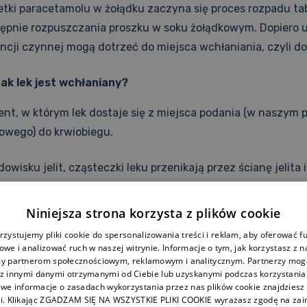
letki paracetamolu w żołądku zaczyna się proces rozpadu ta
tępnie rozpuszczania proszku w soku żołądkowym. Dopiero 
ncji czynnej mogą dotrzeć do miejsca wchłaniania, czyli do 
Jak lek jest wchłaniany?
t, w którym lek dostaje się z miejsca podania (w naszym 
wego) do krwiobiegu.
wisku jelit, cząsteczki leku przenikają przez ścianę jelita 
ociągu”, który zabierze je w dalszą podróż.
Niniejsza strona korzysta z plików cookie
 Gdzie trafia po wchłonięciu?
zystujemy pliki cookie do spersonalizowania treści i reklam, aby oferować f
we i analizować ruch w naszej witrynie. Informacje o tym, jak korzystasz z n
est już we krwi, zaczyna się jego wielka podróż po całym o
y partnerom społecznościowym, reklamowym i analitycznym. Partnerzy mogą
o różnych tkanek i narządów. Dystrybucja to proces „rozesła
 z innymi danymi otrzymanymi od Ciebie lub uzyskanymi podczas korzystania z
we informacje o zasadach wykorzystania przez nas plików cookie znajdziesz 
bny.
i. Klikając ZGADZAM SIĘ NA WSZYSTKIE PLIKI COOKIE wyrażasz zgodę na zai