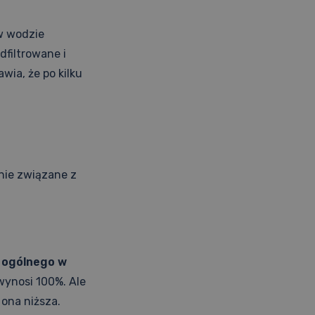
w wodzie
dfiltrowane i
wia, że po kilku
nie związane z
a ogólnego w
wynosi 100%. Ale
 ona niższa.