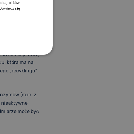
dzaj plików
wego układu
Dowiedz się
blokuje enzymy
ustępuje.
 uruchamia procesy
ku, która ma na
ego „recyklingu”
enzymów (m.in. z
c nieaktywne
admiarze może być