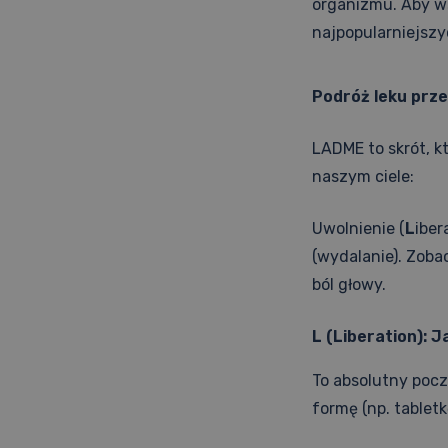
organizmu. Aby ws
najpopularniejszy
Podróż leku prz
LADME to skrót, k
naszym ciele:
Uwolnienie (
L
iber
(wydalanie). Zoba
ból głowy.
L (Liberation): 
To absolutny poc
formę (np. tabletk