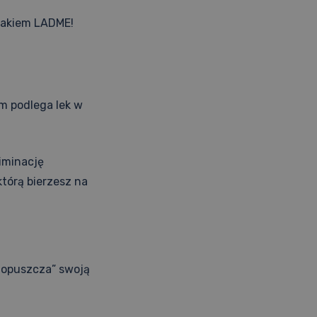
zlakiem LADME!
ym podlega lek w
liminację
którą bierzesz na
„opuszcza” swoją