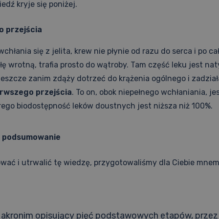
dź kryje się poniżej.
o przejścia
hłania się z jelita, krew nie płynie od razu do serca i po c
yłę wrotną, trafia prosto do wątroby. Tam część leku jest na
eszcze zanim zdąży dotrzeć do krążenia ogólnego i zadział
erwszego przejścia
. To on, obok niepełnego wchłaniania, j
ego biodostępność leków doustnych jest niższa niż 100%.
i podsumowanie
ować i utrwalić tę wiedzę, przygotowaliśmy dla Ciebie mne
 akronim opisujący pięć podstawowych etapów, przez