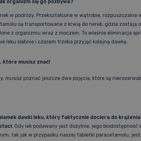
 Jak organizm się go pozbywa?
anek w podróży. Przekształcone w wątrobie, rozpuszczalne 
tamolu są transportowane z krwią do nerek, gdzie zostają o
one z organizmu wraz z moczem. To właśnie eliminacja spra
ie leku słabnie i czasem trzeba przyjąć kolejną dawkę.
, które musisz znać!
 musisz poznać jeszcze dwa pojęcia, które są nierozerwal
ułamek dawki leku, który faktycznie dociera do krążeni
staci
. Gdy lek podawany jest dożylnie, jego biodostępność 
ym, tak jak w przypadku naszej tabletki paracetamolu, jest