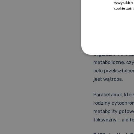
wszystkich
W przypadku parac
cookie zai
nerwowego. To wł
odpowiedzialne z
M (Metabolism): C
Organizm nie może
metaboliczne, czy
celu przekształce
jest wątroba.
Paracetamol, któr
rodziny cytochro
metabolity gotow
toksyczny – ale to