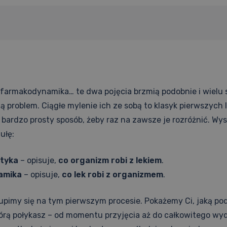
 farmakodynamika… te dwa pojęcia brzmią podobnie i wielu
ą problem. Ciągłe mylenie ich ze sobą to klasyk pierwszych l
e bardzo prosty sposób, żeby raz na zawsze je rozróżnić. Wy
ułę:
tyka
– opisuje,
co organizm robi z lekiem
.
amika
– opisuje,
co lek robi z organizmem
.
upimy się na tym pierwszym procesie. Pokażemy Ci, jaką p
tórą połykasz – od momentu przyjęcia aż do całkowitego wyd