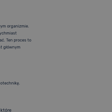
ałym organizmie.
tychmiast
ać. Ten proces to
est głównym
motechnikę.
 które