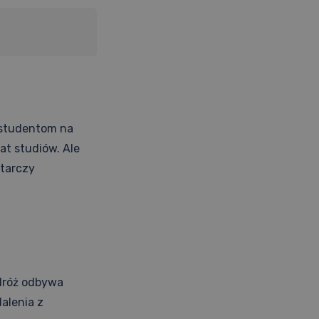
 studentom na
at studiów. Ale
starczy
odróż odbywa
alenia z