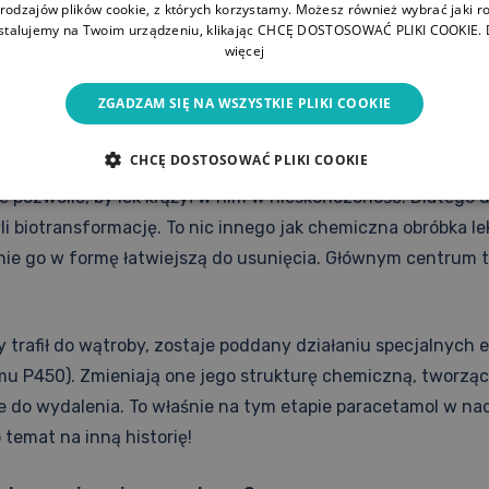
 rodzajów plików cookie, z których korzystamy. Możesz również wybrać jaki ro
etamolu, krążąc we krwi, cząsteczki docierają do ośrodko
nstalujemy na Twoim urządzeniu, klikając CHCĘ DOSTOSOWAĆ PLIKI COOKIE.
więcej
aśnie tam paracetamol głównie wykonuje swoje zadanie – 
a powstawanie sygnałów bólowych, dzięki czemu ból głowy 
ZGADZAM SIĘ NA WSZYSTKIE PLIKI COOKIE
o się z nim dzieje w wątrobie?
CHCĘ DOSTOSOWAĆ PLIKI COOKIE
 pozwolić, by lek krążył w nim w nieskończoność. Dlatego
li biotransformację. To nic innego jak chemiczna obróbka le
nie go w formę łatwiejszą do usunięcia. Głównym centrum t
y trafił do wątroby, zostaje poddany działaniu specjalnych 
mu P450). Zmieniają one jego strukturę chemiczną, tworzą
e do wydalenia. To właśnie na tym etapie paracetamol w n
 temat na inną historię!