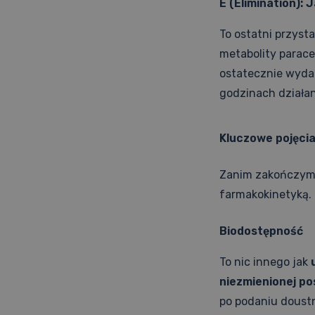
E (Elimination):
To ostatni przyst
metabolity parace
ostatecznie wydal
godzinach działan
Kluczowe pojęcia
Zanim zakończymy,
farmakokinetyką.
Biodostępność
To nic innego jak
niezmienionej po
po podaniu doustn