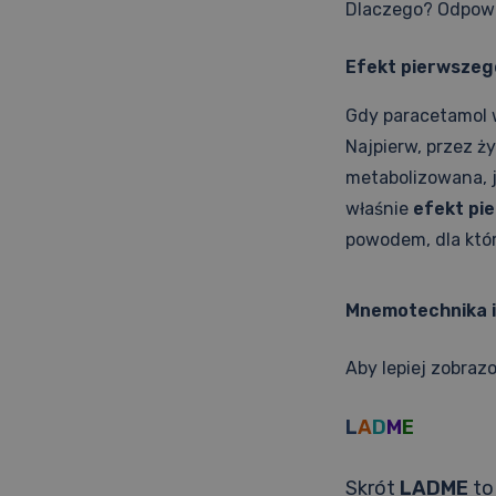
Dlaczego? Odpowie
Efekt pierwszeg
Gdy paracetamol wc
Najpierw, przez ż
metabolizowana, j
właśnie
efekt pi
powodem, dla któr
Mnemotechnika 
Aby lepiej zobraz
L
A
D
M
E
Skrót
LADME
to